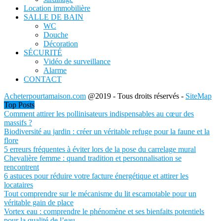
Location immobilière
SALLE DE BAIN
WC
Douche
Décoration
SÉCURITÉ
Vidéo de surveillance
Alarme
CONTACT
Acheterpourtamaison.com
@2019 - Tous droits réservés -
SiteMap
Top Posts
Comment attirer les pollinisateurs indispensables au cœur des
massifs ?
Biodiversité au jardin : créer un véritable refuge pour la faune et la
flore
5 erreurs fréquentes à éviter lors de la pose du carrelage mural
Chevalière femme : quand tradition et personnalisation se
rencontrent
6 astuces pour réduire votre facture énergétique et attirer les
locataires
Tout comprendre sur le mécanisme du lit escamotable pour un
véritable gain de place
Vortex eau : comprendre le phénomène et ses bienfaits potentiels
pour la qualité de l’eau