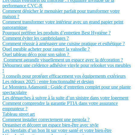
Les outils essentiels du frigoriste : l’équilibre invisible de la
performance CVC-R
Comment dénicher le menuisier parfait pour transformer votre
maison ?
Comment transformer votre intérieur avec un grand papier peint
panoramique
Pourquoi préférer les produits d’entretien Best Hygiène ?
Comment éviter les cambriolages ?
Comment réussir à aménager une cuisine pratique et esthétique ?
Quel meuble acheter pour ranger la vaisselle ?
Quel tableau déco pour son salon ?
Comment agrandir visuellement un espace avec la décoration ?
Détournez une crédence adhésive vinyle pour relooker vos meubles
!
3 conseils pour protéger efficacement vos équipements extérieurs
Les rideaux 2025 : entre fonctionnalité et design
Le Monstera Adansonii : Guide d’entretien complet pour une plante
spectaculaire
Les démarches à suivre à la suite d’un sinistre dans votre logement
Comment comprendre la garantie PTIA dans votre assurance
emprunteur ?
Tableau street art
Comment installer correctement une pergola ?
Organiser et décorer un espace bien-être avec style
Les bienfaits d’un bon lit sur votre santé et votre bien-être