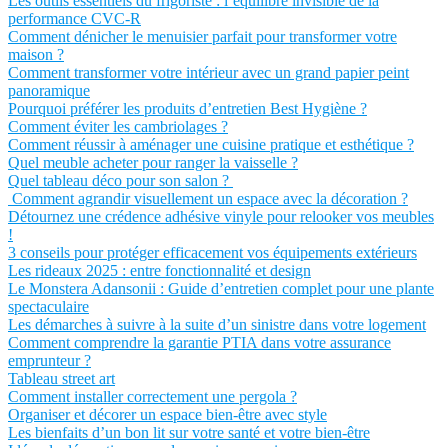
Les outils essentiels du frigoriste : l’équilibre invisible de la
performance CVC-R
Comment dénicher le menuisier parfait pour transformer votre
maison ?
Comment transformer votre intérieur avec un grand papier peint
panoramique
Pourquoi préférer les produits d’entretien Best Hygiène ?
Comment éviter les cambriolages ?
Comment réussir à aménager une cuisine pratique et esthétique ?
Quel meuble acheter pour ranger la vaisselle ?
Quel tableau déco pour son salon ?
Comment agrandir visuellement un espace avec la décoration ?
Détournez une crédence adhésive vinyle pour relooker vos meubles
!
3 conseils pour protéger efficacement vos équipements extérieurs
Les rideaux 2025 : entre fonctionnalité et design
Le Monstera Adansonii : Guide d’entretien complet pour une plante
spectaculaire
Les démarches à suivre à la suite d’un sinistre dans votre logement
Comment comprendre la garantie PTIA dans votre assurance
emprunteur ?
Tableau street art
Comment installer correctement une pergola ?
Organiser et décorer un espace bien-être avec style
Les bienfaits d’un bon lit sur votre santé et votre bien-être