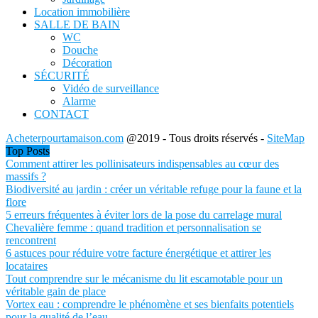
Location immobilière
SALLE DE BAIN
WC
Douche
Décoration
SÉCURITÉ
Vidéo de surveillance
Alarme
CONTACT
Acheterpourtamaison.com
@2019 - Tous droits réservés -
SiteMap
Top Posts
Comment attirer les pollinisateurs indispensables au cœur des
massifs ?
Biodiversité au jardin : créer un véritable refuge pour la faune et la
flore
5 erreurs fréquentes à éviter lors de la pose du carrelage mural
Chevalière femme : quand tradition et personnalisation se
rencontrent
6 astuces pour réduire votre facture énergétique et attirer les
locataires
Tout comprendre sur le mécanisme du lit escamotable pour un
véritable gain de place
Vortex eau : comprendre le phénomène et ses bienfaits potentiels
pour la qualité de l’eau