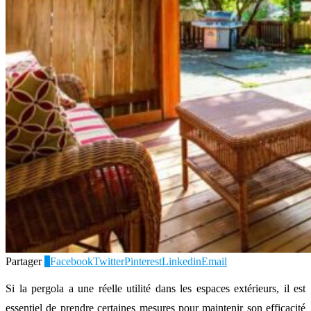
Partager
1
Facebook
Twitter
Pinterest
Linkedin
Email
Si la pergola a une réelle utilité dans les espaces extérieurs, il est
essentiel de prendre certaines mesures pour maintenir son efficacité