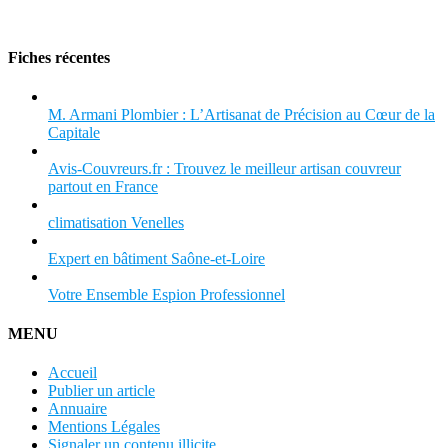
Fiches récentes
M. Armani Plombier : L’Artisanat de Précision au Cœur de la
Capitale
Avis-Couvreurs.fr : Trouvez le meilleur artisan couvreur
partout en France
climatisation Venelles
Expert en bâtiment Saône-et-Loire
Votre Ensemble Espion Professionnel
MENU
Accueil
Publier un article
Annuaire
Mentions Légales
Signaler un contenu illicite