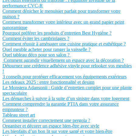
Les outils essentiels du frigoriste : l’équilibre invisible de la
performance CVC-R
Comment dénicher le menuisier parfait pour transformer votre
maison ?
Comment transformer votre intérieur avec un grand papier peint
panoramique
Pourquoi préférer les produits d’entretien Best Hygiène ?
Comment éviter les cambriolages ?
Comment réussir à aménager une cuisine pratique et esthétique ?
Quel meuble acheter pour ranger la vaisselle ?
Quel tableau déco pour son salon ?
Comment agrandir visuellement un espace avec la décoration ?
Détournez une crédence adhésive vinyle pour relooker vos meubles
!
3 conseils pour protéger efficacement vos équipements extérieurs
Les rideaux 2025 : entre fonctionnalité et design
Le Monstera Adansonii : Guide d’entretien complet pour une plante
spectaculaire
Les démarches à suivre à la suite d’un sinistre dans votre logement
Comment comprendre la garantie PTIA dans votre assurance
emprunteur ?
Tableau street art
Comment installer correctement une pergola ?
Organiser et décorer un espace bien-être avec style
Les bienfaits d’un bon lit sur votre santé et votre bien-être