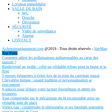
Location immobilière
SALLE DE BAIN
WC
Douche
Décoration
SÉCURITÉ
Vidéo de surveillance
Alarme
CONTACT
Acheterpourtamaison.com
@2019 - Tous droits réservés -
SiteMap
Top Posts
Comment attirer les pollinisateurs indispensables au cœur des
massifs ?
Biodiversité au jardin : créer un véritable refuge pour la faune et la
flore
5 erreurs fréquentes à éviter lors de la pose du carrelage mural
Chevalière femme : quand tradition et personnalisation se
rencontrent
6 astuces pour réduire votre facture énergétique et attirer les
locataires
Tout comprendre sur le mécanisme du lit escamotable pour un
véritable gain de place
Vortex eau : comprendre le phénomène et ses bienfaits potentiels
pour la qualité de l’eau