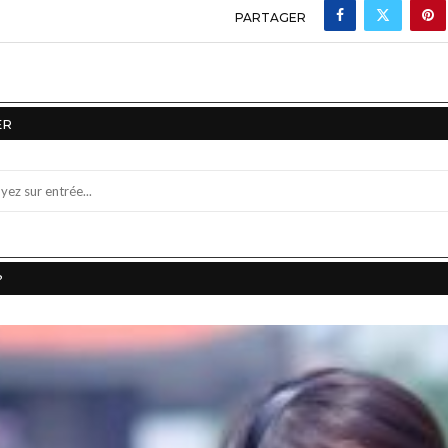
PARTAGER
ER
?