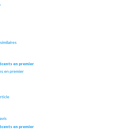
n
imilaires
récents en premier
ns en premier
rticle
avis
récents en premier