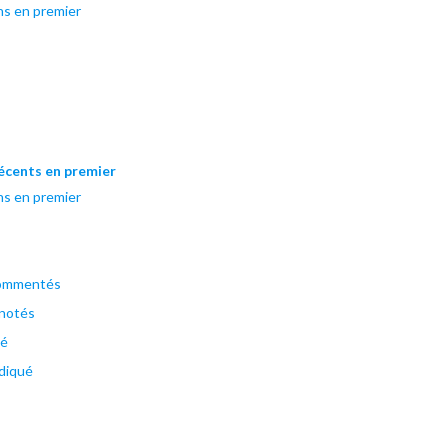
ns en premier
récents en premier
ns en premier
commentés
 notés
ué
diqué