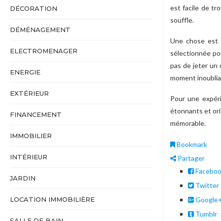
est facile de tr
DÉCORATION
souffle.
DÉMÉNAGEMENT
Une chose est s
ELECTROMENAGER
sélectionnée pou
pas de jeter un 
ENERGIE
moment inoublia
EXTÉRIEUR
Pour une expéri
étonnants et ori
FINANCEMENT
mémorable.
IMMOBILIER
Bookmark
INTÉRIEUR
Partager
Facebo
JARDIN
Twitter
Google
LOCATION IMMOBILIÈRE
Tumblr
SALLE DE BAIN