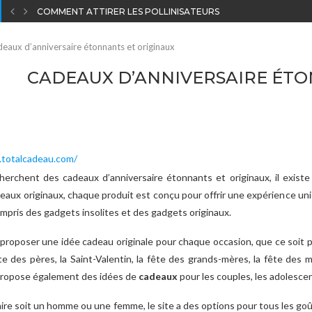
COMMENT ATTIRER LES POLLINISATEURS INDISPENSABLES AU 
eaux d’anniversaire étonnants et originaux
CADEAUX D’ANNIVERSAIRE ÉTO
.totalcadeau.com/
herchent des cadeaux d’anniversaire étonnants et originaux, il exist
deaux originaux, chaque produit est conçu pour offrir une expérience u
ompris des gadgets insolites et des gadgets originaux.
e proposer une idée cadeau originale pour chaque occasion, que ce soit 
 fête des pères, la Saint-Valentin, la fête des grands-mères, la fête des
 propose également des idées de
cadeaux
pour les couples, les adolescen
ire soit un homme ou une femme, le site a des options pour tous les goût