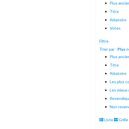
Plus ancie
Titre
Aléatoire
Votes
Filtre
Trier par :
Plus 
Plus ancie
Titre
Aléatoire
Les plus 
Les mieux
Revendiq
Non reven
Liste
Grille