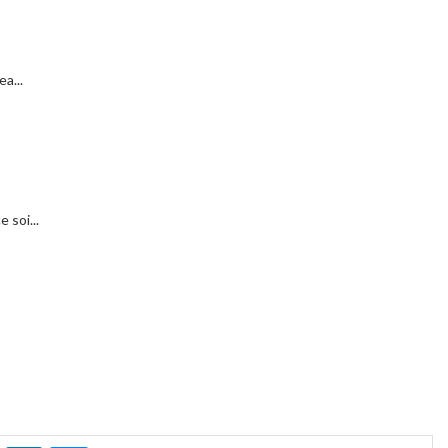
a...
 soi...