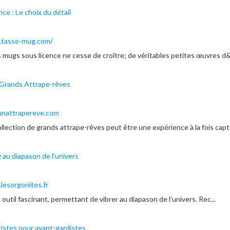
ce : Le choix du détail
.tasse-mug.com/
es mugs sous licence ne cesse de croître; de véritables petites œuvres d&r
 Grands Attrape-rêves
unattrapereve.com
llection de grands attrape-rêves peut être une expérience à la fois capti
z au diapason de l'univers
lesorgonites.fr
 outil fascinant, permettant de vibrer au diapason de l’univers. Rec...
istes pour avant-gardistes